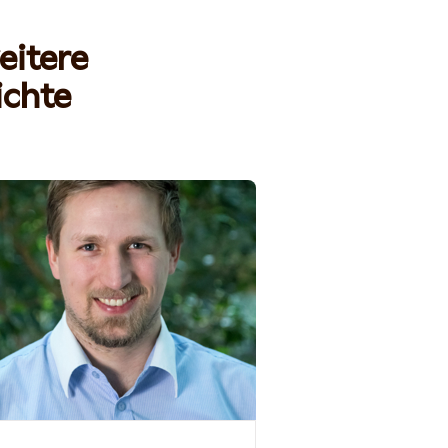
eitere
ichte