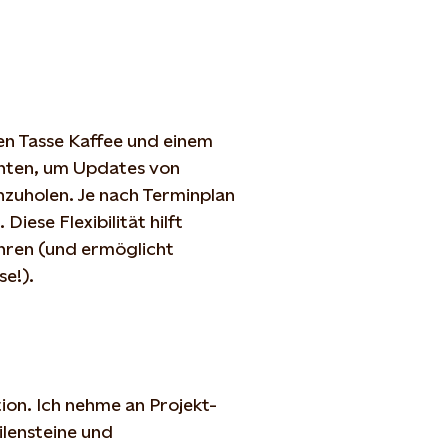
en Tasse
Kaffee
und
einem
hten
, um Updates von
hzuholen
. Je
nach
Terminplan
.
Diese
Flexibilität
hilft
hren
(und
ermöglicht
se
!).
ion
. Ich
nehme
an Projekt-
lensteine
und