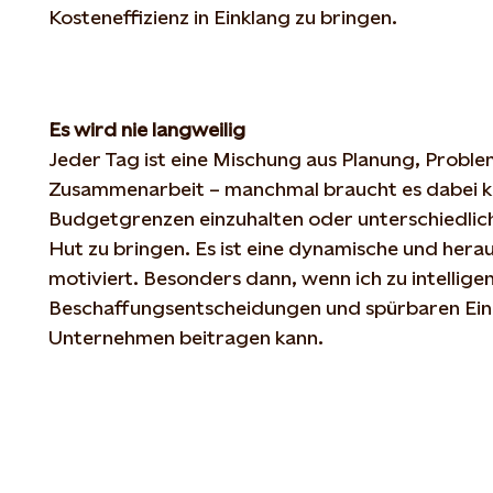
Kosteneffizienz
in
Einklang
zu
bringen
.
Es
wird
nie
langweilig
Jeder
Tag
ist
eine
Mischung
aus
Planung
,
Proble
Zusammenarbeit –
manchmal
braucht
es
dabei
k
Budgetgrenzen
einzuhalten
oder
unterschiedlic
Hut
zu
bringen
. Es
ist
eine
dynamische
und
hera
motiviert
.
Besonders
dann
,
wenn
ich
zu
intellige
Beschaffungsentscheidungen
und
spürbaren
Ei
Unternehmen
beitragen
kann
.