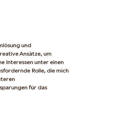
mlösung
und
reative
Ansätze
, um
he
Interessen
unter
einen
usfordernde
Rolle, die
mich
nteren
nsparungen
für das