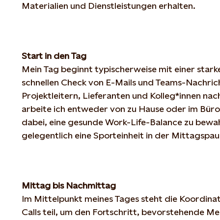
Materialien
und
Dienstleistungen
erhalten
.
Start in den Tag
Mein Tag
beginnt
typischerweise
mit
einer
stark
schnellen
Check von E-Mails und Teams-
Nachric
Projektleitern
,
Lieferanten
und
Kolleg
*
innen
nac
arbeite
ich
entweder
von
zu
Hause
oder
im
Büro
dabei
,
eine
gesunde
Work-
Life-Balance
zu
bewa
gelegentlich
eine
Sporteinheit
in der
Mittagspau
Mittag bis
Nachmittag
Im
Mittelpunkt
meines
Tages
steht
die
Koordinat
Calls teil, um den Fortschritt,
bevorstehende
Mei