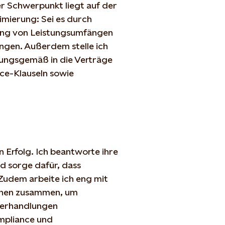
er
Schwerpunkt
liegt
auf der
imierung
: Sei es
durch
ung
von
Leistungsumfängen
ungen
.
Außerdem
stelle
ich
ungsgemäß
in die
Verträge
ce-
Klauseln
sowie
n
Erfolg
. Ich
beantworte
ihre
d sorge
dafür
,
dass
Zudem
arbeite
ich
eng
mit
nen
zusammen
, um
erhandlungen
mpliance und