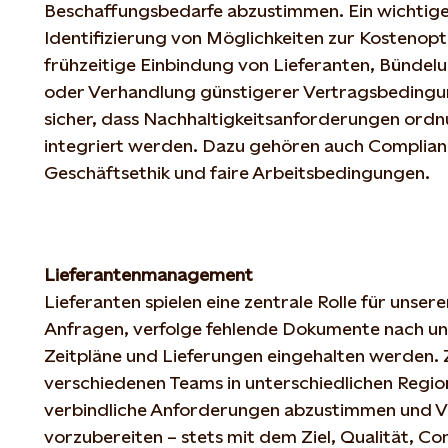
Beschaffungsbedarfe
abzustimmen
. Ein
wichtig
Identifizierung
von
Möglichkeiten
zur
Kostenopt
frühzeitige
Einbindung
von
Lieferanten
,
Bündel
oder
Verhandlung
günstigerer
Vertragsbeding
sicher
,
dass
Nachhaltigkeitsanforderungen
ordn
integriert
werden
. Dazu
gehören
auch
Complian
Geschäftsethik
und faire
Arbeitsbedingungen
.
Lieferantenmanagement
Lieferanten
spielen
eine
zentrale
Rolle für
unsere
Anfragen
,
verfolge
fehlende
Dokumente
nach
un
Zeitpläne
und
Lieferungen
eingehalten
werden
.
verschiedenen
Teams in
unterschiedlichen
Regio
verbindliche
Anforderungen
abzustimmen
und
V
vorzubereiten
– stets
mit
dem Ziel,
Qualität
, Co